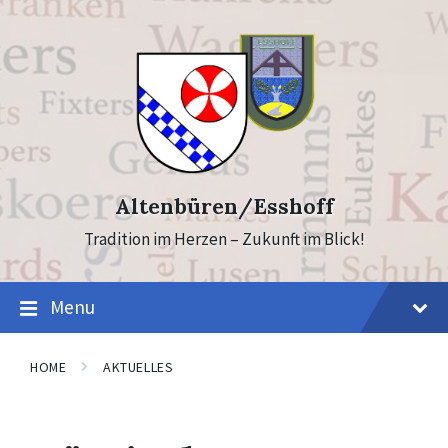
Skip
Skip
to
to
content
footer
Altenbüren/Esshoff
Tradition im Herzen – Zukunft im Blick!
Menu
HOME
AKTUELLES