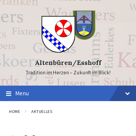
Skip
Skip
to
to
content
footer
Altenbüren/Esshoff
Tradition im Herzen – Zukunft im Blick!
Menu
HOME
AKTUELLES