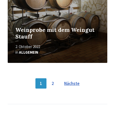
Weinprobe mit dem Weingut
Stauff
2. Oktober 2022
in
ALLGEMEIN
Seitennummerierung
1
2
Nächste
der
Beiträge