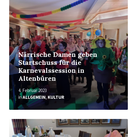
erfahren
Närrische Damen geben
Startschuss für die
Karnevalssession in
Altenbüren
4. Februar 2023
in
ALLGEMEIN
,
KULTUR
Mehr
erfahren