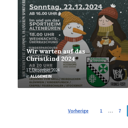
Wir warten auf das
Christkind 2024
17. Dezember 2024
in
ALLGEMEIN
Seitennummerierung
Vorherige
1
…
7
der