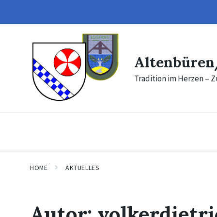
Skip
Skip
to
to
content
footer
Altenbüren
Tradition im Herzen – Z
HOME
AKTUELLES
Autor:
volkerdietr