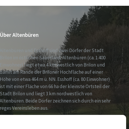
Über Altenbüren
Altenbüren und Esshoff sind zwei Dörfer der Stadt
Brilon im östlichen Sauerland. Altenbüren (ca. 1.400
Einwohner) liegt etwa 4 km westlich von Brilon und
damit am Rande der Briloner Hochfläche auf einer
Höhe von etwa 464 m ü. NN. Esshoff (ca. 80 Einwohner)
ist mit einer Fläche von 66 ha der kleinste Ortsteil der
Stadt Brilon und liegt 3 km nordwestlich von
Altenbüren. Beide Dörfer zeichnen sich durch ein sehr
reges Vereinsleben aus.