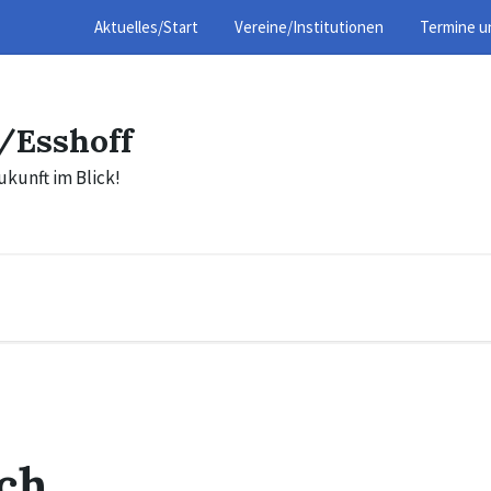
Aktuelles/Start
Vereine/Institutionen
Termine u
/Esshoff
ukunft im Blick!
ich