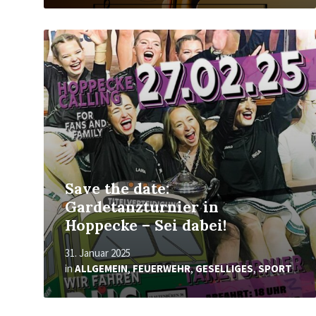
Mehr
erfahren
Save the date:
Gardetanzturnier in
Hoppecke – Sei dabei!
31. Januar 2025
in
ALLGEMEIN
,
FEUERWEHR
,
GESELLIGES
,
SPORT