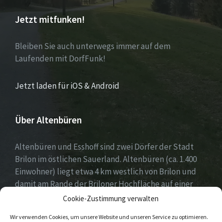
Jetzt mitfunken!
Bleiben Sie auch unterwegs immer auf dem
Laufenden mit DorfFunk!
Jetzt laden für iOS & Android
Über Altenbüren
Altenbüren und Esshoff sind zwei Dörfer der Stadt
Brilon im östlichen Sauerland. Altenbüren (ca. 1.400
Einwohner) liegt etwa 4 km westlich von Brilon und
damit am Rande der Briloner Hochfläche auf einer
Höhe von etwa 464 m ü. NN. Esshoff (ca. 80 Einwohner)
Cookie-Zustimmung verwalten
ist mit einer Fläche von 66 ha der kleinste Ortsteil der
Wir verwenden Cookies, um unsere Website und unseren Service zu optimieren.
Stadt Brilon und liegt 3 km nordwestlich von