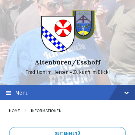
Skip
Skip
to
to
content
footer
Altenbüren/Esshoff
Tradition im Herzen – Zukunft im Blick!
Menu
HOME
INFORMATIONEN
SEITENMENÜ