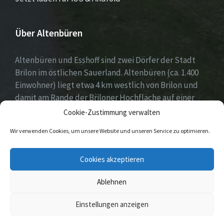
Über Altenbüren
Altenbüren und Esshoff sind zwei Dörfer der Stadt
Brilon im östlichen Sauerland. Altenbüren (ca. 1.400
Einwohner) liegt etwa 4 km westlich von Brilon und
damit am Rande der Briloner Hochfläche auf einer
Höhe von etwa 464 m ü. NN. Esshoff (ca. 80 Einwohner)
Cookie-Zustimmung verwalten
ist mit einer Fläche von 66 ha der kleinste Ortsteil der
Wir verwenden Cookies, um unsere Website und unseren Service zu optimieren.
Stadt Brilon und liegt 3 km nordwestlich von
Altenbüren. Beide Dörfer zeichnen sich durch ein sehr
Cookies akzeptieren
reges Vereinsleben aus.
Ablehnen
© 2026 Altenbüren / Esshoff
Einstellungen anzeigen