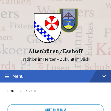
Skip
Skip
to
to
content
footer
Altenbüren/Esshoff
Tradition im Herzen – Zukunft im Blick!
Menu
HOME
KIRCHE
SEITENMENÜ