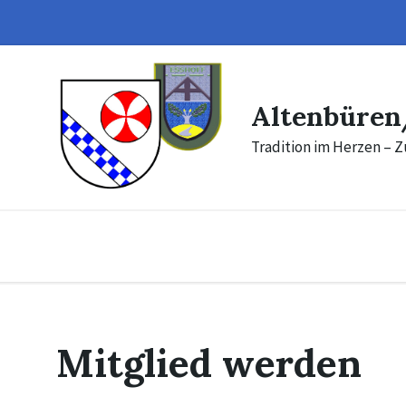
Skip
Skip
to
to
content
footer
Altenbüren
Tradition im Herzen – Z
Mitglied werden