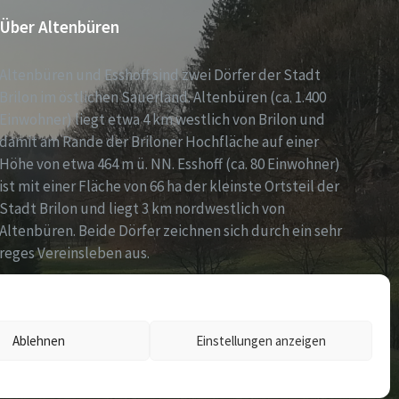
Über Altenbüren
Altenbüren und Esshoff sind zwei Dörfer der Stadt
Brilon im östlichen Sauerland. Altenbüren (ca. 1.400
Einwohner) liegt etwa 4 km westlich von Brilon und
damit am Rande der Briloner Hochfläche auf einer
Höhe von etwa 464 m ü. NN. Esshoff (ca. 80 Einwohner)
ist mit einer Fläche von 66 ha der kleinste Ortsteil der
Stadt Brilon und liegt 3 km nordwestlich von
Altenbüren. Beide Dörfer zeichnen sich durch ein sehr
reges Vereinsleben aus.
Ablehnen
Einstellungen anzeigen