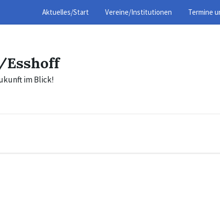
Aktuelles/Start
Vereine/Institutionen
Termine u
/Esshoff
ukunft im Blick!